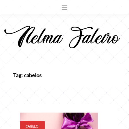
Pular
para
o
conteúdo
Tag: cabelos
CABELO