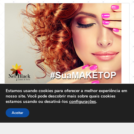
Estamos usando cookies para oferecer a melhor experiência em
nosso site. Você pode descobrir mais sobre quais cookies
estamos usando ou desativá-los
configurações
.
Aceitar
MANTIDO POR WORDPRESS
|
TEMA:
GREATMAG
POR ATHEMES.
SOBRE MIM
CONTATO
HOME
TERMOS DE USO E CONDIÇÕES
POLÍTICAS DE PRIVACIDADE E USO DE COOKIES