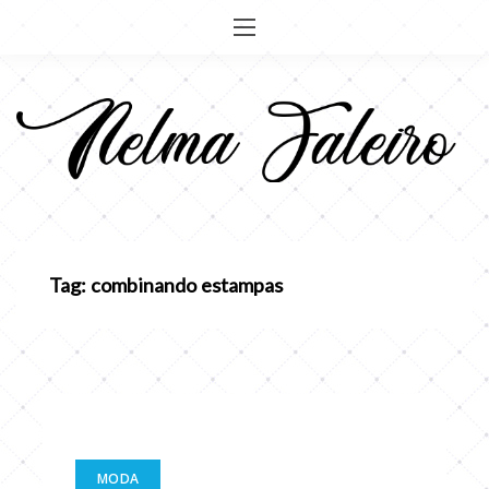
Pular
para
o
conteúdo
Tag: combinando estampas
MODA