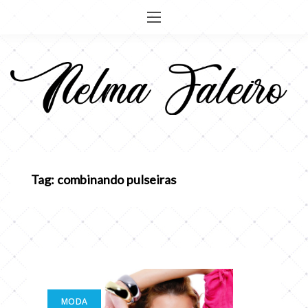
Pular
para
o
conteúdo
Tag: combinando pulseiras
MODA