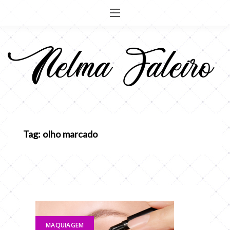
Pular
para
o
conteúdo
Tag: olho marcado
MAQUIAGEM