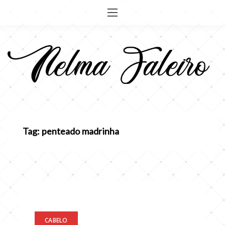
Pular
para
o
conteúdo
Tag: penteado madrinha
CABELO