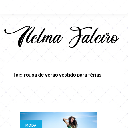
Pular
para
o
conteúdo
Tag: roupa de verão vestido para férias
MODA