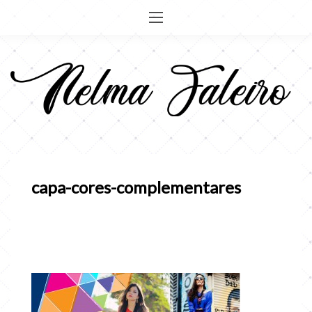
Pular
para
o
conteúdo
capa-cores-complementares