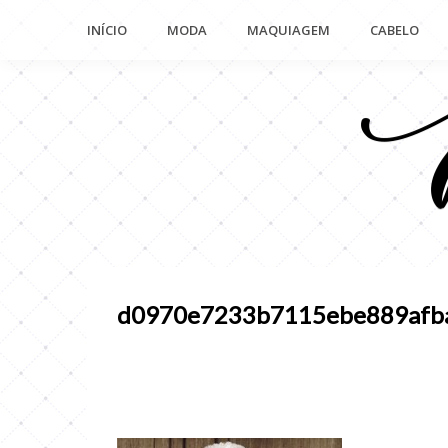
Pular
INÍCIO
MODA
MAQUIAGEM
CABELO
para
o
conteúdo
d0970e7233b7115ebe889afb