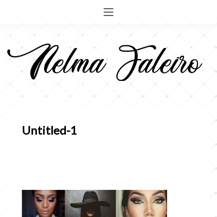
Pular
para
o
conteúdo
Untitled-1