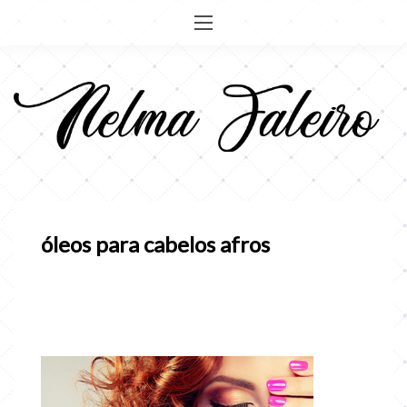
Pular
para
o
conteúdo
óleos para cabelos afros