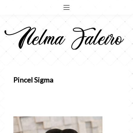
Pular
para
o
conteúdo
Pincel Sigma