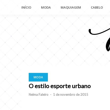
Pular
INÍCIO
MODA
MAQUIAGEM
CABELO
para
o
conteúdo
MODA
O estilo esporte urbano
Nelma Faleiro
-
1 de novembro de 2015