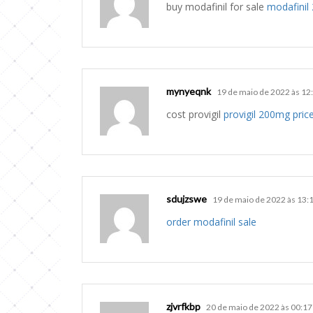
buy modafinil for sale
modafinil
mynyeqnk
19 de maio de 2022 às 12
cost provigil
provigil 200mg pric
sdujzswe
19 de maio de 2022 às 13:
order modafinil sale
zjvrfkbp
20 de maio de 2022 às 00:17