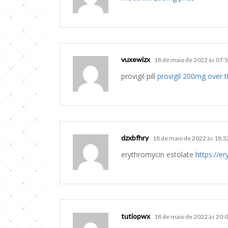
vuxewizx
18 de maio de 2022 às 07:
provigil pill
provigil 200mg over 
dzxbfhry
18 de maio de 2022 às 18:3
erythromycin estolate
https://e
tutiopwx
18 de maio de 2022 às 20: