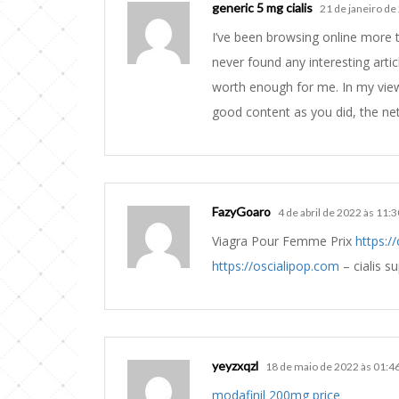
generic 5 mg cialis
21 de janeiro de
I’ve been browsing online more t
never found any interesting article
worth enough for me. In my vie
good content as you did, the ne
FazyGoaro
4 de abril de 2022 às 11:3
Viagra Pour Femme Prix
https:/
https://oscialipop.com
– cialis s
yeyzxqzl
18 de maio de 2022 às 01:4
modafinil 200mg price