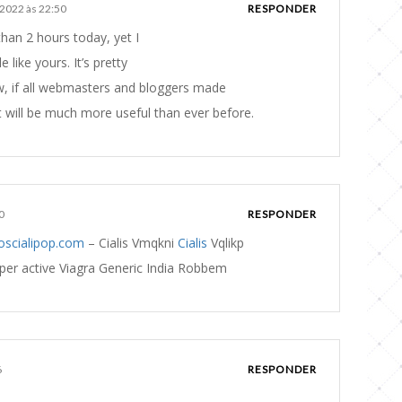
 2022 às 22:50
RESPONDER
han 2 hours today, yet I
 like yours. It’s pretty
w, if all webmasters and bloggers made
t will be much more useful than ever before.
0
RESPONDER
/oscialipop.com
– Cialis Vmqkni
Cialis
Vqlikp
uper active Viagra Generic India Robbem
6
RESPONDER