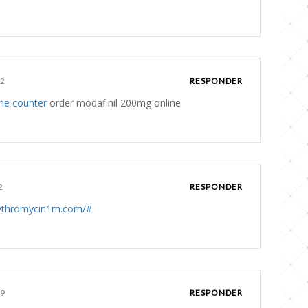
52
RESPONDER
the counter
order modafinil 200mg online
2
RESPONDER
rythromycin1m.com/#
09
RESPONDER